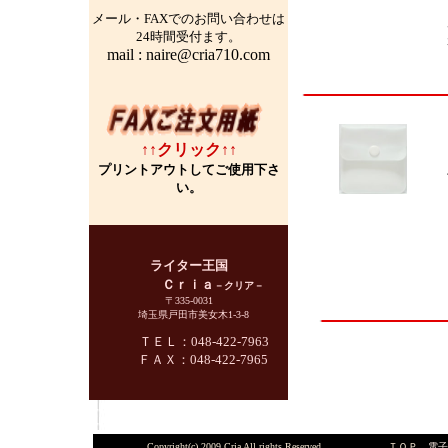
メール・FAXでのお問い合わせは
24時間受付ます。
mail : naire@cria710.com
↑↑クリック↑↑
プリントアウトしてご使用下さ
い。
ライター王国
Ｃｒｉａ
－クリア－
〒335-0031
埼玉県戸田市美女木1-3-8
ＴＥＬ：048-422-7963
ＦＡＸ：048-422-7965
Copyright(c) 2009 Cria All rights Reserved.
ＴＯＰ
｜
電子